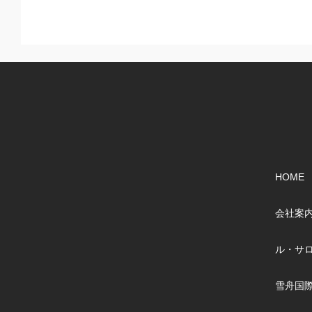
HOME
会社案
ル・サ
雪舟国