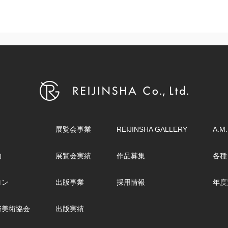
展覧会事業
REIJINSHA GALLERY
A.M.
内
展覧会実績
作品募集
各種
ロン
出版事業
採用情報
年度
際美術協会
出版実績