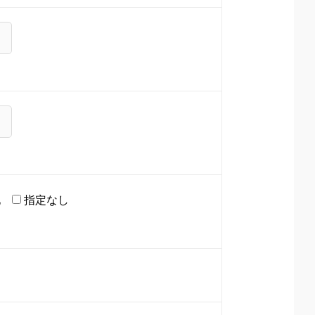
他
指定なし